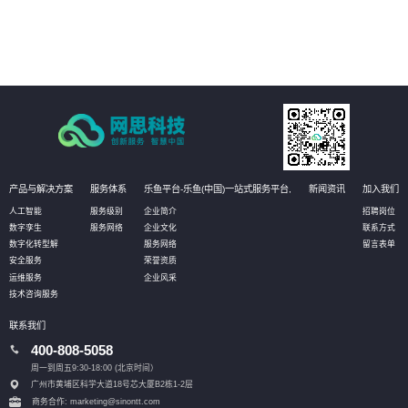
04
通过深度挖掘业务数据，AI技术可以发现新的业务模式和增长点，为客户创造
更多的商业价值。
产品与解决方案
服务体系
乐鱼平台-乐鱼(中国)一站式服务平台,
新闻资讯
加入我们
人工智能
服务级别
企业简介
招聘岗位
数字孪生
服务网络
企业文化
联系方式
数字化转型解
服务网络
留言表单
安全服务
荣誉资质
运维服务
企业风采
技术咨询服务
联系我们
400-808-5058
周一到周五9:30-18:00 (北京时间）
广州市黄埔区科学大道18号芯大厦B2栋1-2层
商务合作: marketing@sinontt.com