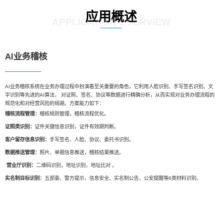
应用概述
APPLICATION OVERVIEW
AI业务稽核
AI业务稽核系统在业务办理过程中扮演着至关重要的角色，它利用人脸识别、手写签名识别、文
字识别等先进的AI算法， 对证照、签名、协议等数据进行精确分析，从而实现对业务办理流程的
规范化和对经营风险的规避。方案能力如下：
稽核流程管理：
稽核规则管理，稽核流程优化。
证照类识别：
证件关键信息识别，证件有效期判断。
客户留存信息识别：
手写签名、人脸、协议、委托书识别。
数据推送管理：
照片、单据信息推送，稽核结果推送。
营业厅识别：
二维码识别，地址识别，地址比对 。
实名制目标识别：
五部委、警方提示，信息安全、实名制公告，公安提醒等6类材料识别。