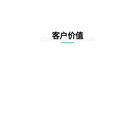
客户价值
CUSTOMER VALUE
01
显著提高业务处理速度，通过精准的数据分析和挖掘，发现潜在的风险点和异
常交易，确保业务的准确性和合规性。
02
客户能够降低运营成本，减少风险暴露，提升企业的竞
争力和稳健性。
03
客户依靠数据驱动的决策支持，制定更有效的业务策略和风险管理方案。