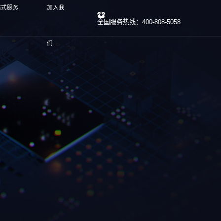
站式服务
加入我
全国服务热线：400-808-5058
们