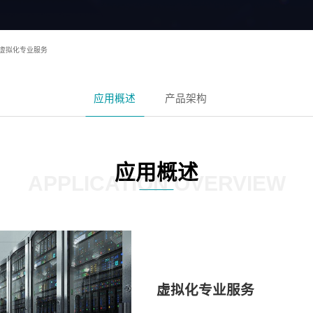
虚拟化专业服务
应用概述
产品架构
应用概述
APPLICATION OVERVIEW
虚拟化专业服务