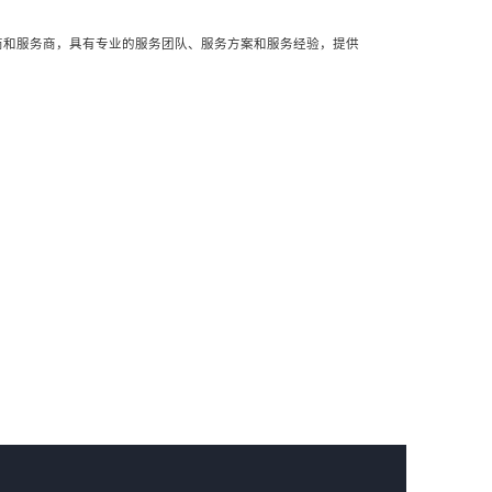
理商和服务商，具有专业的服务团队、服务方案和服务经验，提供
。